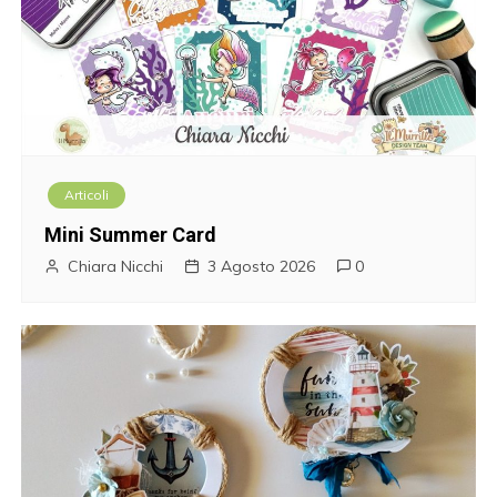
t
i
c
o
Articoli
l
Mini Summer Card
i
Chiara Nicchi
3 Agosto 2026
0