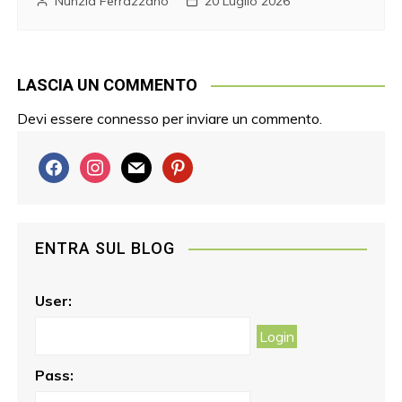
Nunzia Ferrazzano
20 Luglio 2026
LASCIA UN COMMENTO
Devi essere
connesso
per inviare un commento.
f
i
m
p
a
n
a
i
c
s
i
n
e
t
l
t
ENTRA SUL BLOG
b
a
e
o
g
r
o
r
e
User:
k
a
s
m
t
Pass: