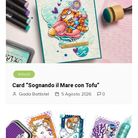
v
i
g
a
z
i
Articoli
o
Card “Sognando il Mare con Tofu”
n
Giada Battistel
5 Agosto 2026
0
e
a
r