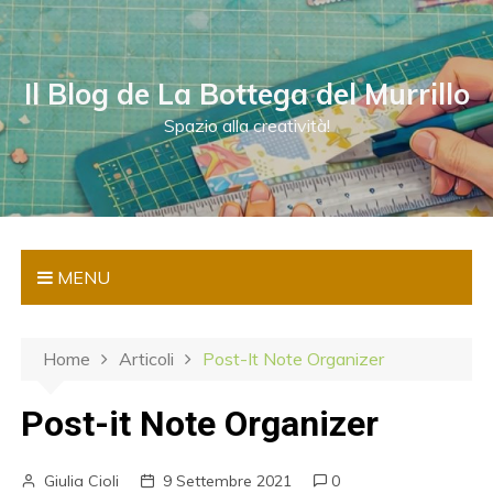
S
a
l
Il Blog de La Bottega del Murrillo
t
a
Spazio alla creatività!
a
l
c
o
n
MENU
t
e
n
Home
Articoli
Post-It Note Organizer
u
t
Post-it Note Organizer
o
Giulia Cioli
9 Settembre 2021
0