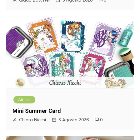
n
e
a
r
t
i
c
o
Articoli
l
Mini Summer Card
i
Chiara Nicchi
3 Agosto 2026
0