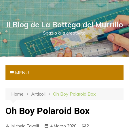
S
a
l
Il Blog de La Bottega del Murrillo
t
a
Spazio alla creatività!
a
l
c
o
n
MENU
t
e
n
Home
Articoli
Oh Boy Polaroid Box
u
t
Oh Boy Polaroid Box
o
Michela Favalli
4 Marzo 2020
2