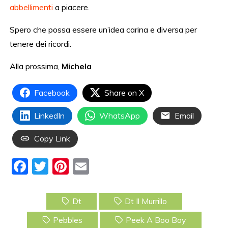
abbellimenti
a piacere.
Spero che possa essere un’idea carina e diversa per
tenere dei ricordi.
Alla prossima,
Michela
Facebook
Share on X
LinkedIn
WhatsApp
Email
Copy Link
F
T
Pi
E
a
w
nt
m
c
itt
er
ai
Dt
Dt Il Murrillo
e
er
e
l
Pebbles
Peek A Boo Boy