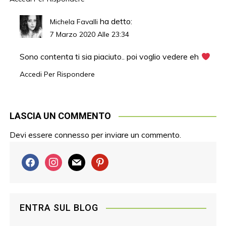
ha detto:
Michela Favalli
7 Marzo 2020 Alle 23:34
Sono contenta ti sia piaciuto.. poi voglio vedere eh
Accedi Per Rispondere
LASCIA UN COMMENTO
Devi essere
connesso
per inviare un commento.
f
i
m
p
a
n
a
i
c
s
i
n
e
t
l
t
ENTRA SUL BLOG
b
a
e
o
g
r