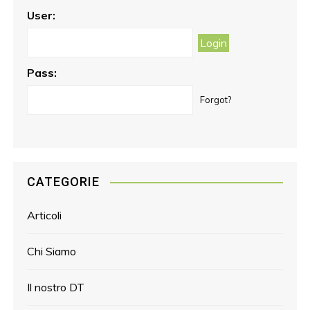
o
r
e
User:
k
a
s
m
t
Pass:
Forgot?
CATEGORIE
Articoli
Chi Siamo
Il nostro DT