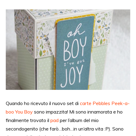
Quando ho ricevuto il nuovo set di
carte Pebbles Peek-a-
boo You Boy
sono impazzita! Mi sono innamorata e ho
finalmente trovato il
pad
per l’album del mio
secondogenito (che farò…boh…in un’altra vita :P). Sono