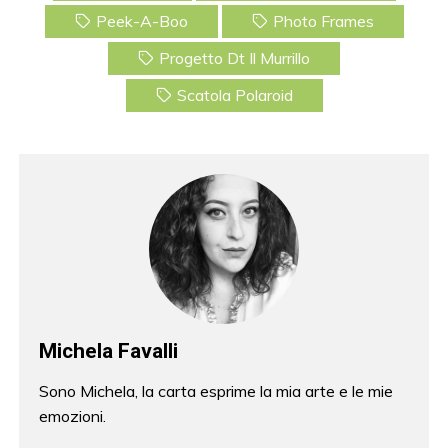
b
st
Peek-A-Boo
Photo Frames
o
Progetto Dt Il Murrillo
o
k
Scatola Polaroid
Michela Favalli
Sono Michela, la carta esprime la mia arte e le mie
emozioni.