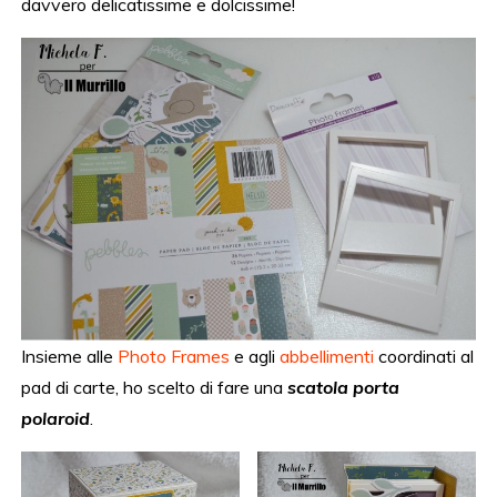
davvero delicatissime e dolcissime!
Insieme alle
Photo Frames
e agli
abbellimenti
coordinati al
pad di carte, ho scelto di fare una
scatola porta
polaroid
.