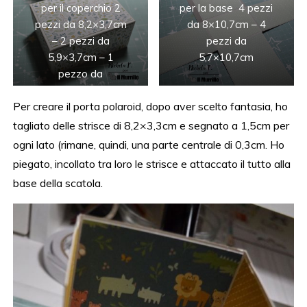
per il coperchio 2
per la base 4 pezzi
pezzi da 8,2×3,7cm
da 8×10,7cm – 4
– 2 pezzi da
pezzi da
5,9×3,7cm – 1
5,7×10,7cm
pezzo da
5,9×8,2cm
Per creare il porta polaroid, dopo aver scelto fantasia, ho
tagliato delle strisce di 8,2×3,3cm e segnato a 1,5cm per
ogni lato (rimane, quindi, una parte centrale di 0,3cm. Ho
piegato, incollato tra loro le strisce e attaccato il tutto alla
base della scatola.