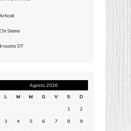
Articoli
Chi Siamo
Il nostro DT
Agosto 2026
L
M
M
G
V
S
D
1
2
3
4
5
6
7
8
9