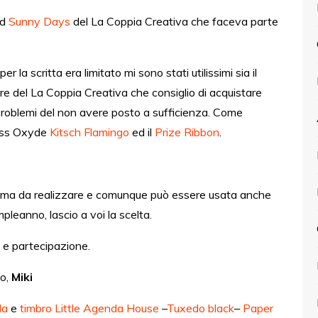
ad
Sunny Days
del La Coppia Creativa che faceva parte
la scritta era limitato mi sono stati utilissimi sia il
 del La Coppia Creativa che consiglio di acquistare
i problemi del non avere posto a sufficienza. Come
ress Oxyde
Kitsch Flamingo
ed il
Prize Ribbon
.
issima da realizzare e comunque può essere usata anche
leanno, lascio a voi la scelta.
 e partecipazione.
io,
Miki
la
e
timbro Little Agenda House
–
Tuxedo black
–
Paper