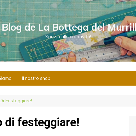
l Blog de La Bottega del Murril
Spazio alla creatività!
Siamo
Il nostro shop
i Festeggiare!
 di festeggiare!