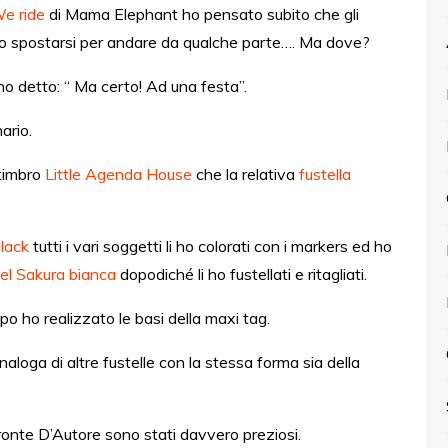
e ride
di Mama Elephant ho pensato subito che gli
ro spostarsi per andare da qualche parte…. Ma dove?
o detto: “ Ma certo! Ad una festa”.
ario.
 timbro
Little Agenda House
che la relativa
fustella
lack
tutti i vari soggetti li ho colorati con i markers ed ho
el Sakura bianca
dopodiché li ho fustellati e ritagliati.
o ho realizzato le basi della maxi tag.
loga di altre fustelle con la stessa forma sia della
ronte D’Autore sono stati davvero preziosi.