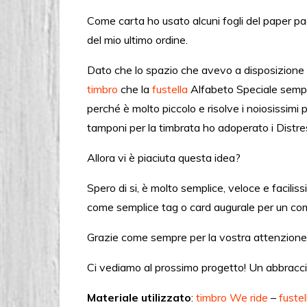
Come carta ho usato alcuni fogli del paper p
del mio ultimo ordine.
Dato che lo spazio che avevo a disposizione per 
timbro
che la
fustella
Alfabeto Speciale sempre
perché è molto piccolo e risolve i noiosissim
tamponi per la timbrata ho adoperato i Dist
Allora vi è piaciuta questa idea?
Spero di si, è molto semplice, veloce e facil
come semplice tag o card augurale per un comp
Grazie come sempre per la vostra attenzione
Ci vediamo al prossimo progetto! Un abbracc
Materiale utilizzato
:
timbro We ride
–
fustel