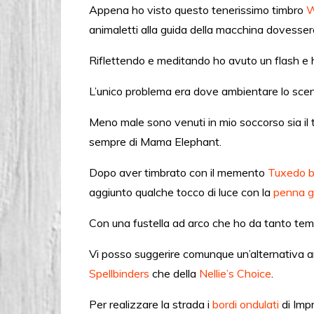
Appena ho visto questo tenerissimo timbro
W
animaletti alla guida della macchina dovesse
Riflettendo e meditando ho avuto un flash e h
L’unico problema era dove ambientare lo scen
Meno male sono venuti in mio soccorso sia il
sempre di Mama Elephant.
Dopo aver timbrato con il memento
Tuxedo b
aggiunto qualche tocco di luce con la
penna g
Con una fustella ad arco che ho da tanto temp
Vi posso suggerire comunque un’alternativa ana
Spellbinders
che della
Nellie’s Choice
.
Per realizzare la strada i
bordi ondulati
di Imp