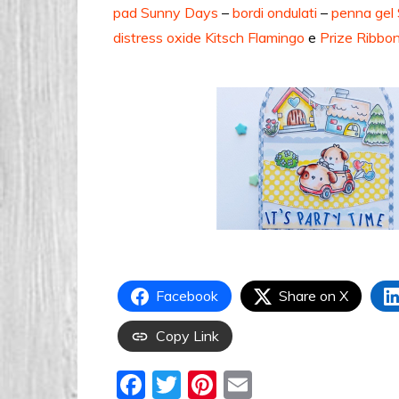
pad Sunny Days
–
bordi ondulati
–
penna gel 
distress oxide Kitsch Flamingo
e
Prize Ribbo
Facebook
Share on X
Copy Link
F
T
Pi
E