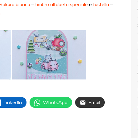
Sakura bianca
–
timbro alfabeto speciale
e
fustella
–
n
LinkedIn
WhatsApp
Email