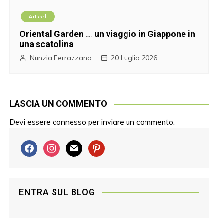
Articoli
Oriental Garden … un viaggio in Giappone in
una scatolina
Nunzia Ferrazzano
20 Luglio 2026
LASCIA UN COMMENTO
Devi essere
connesso
per inviare un commento.
f
i
m
p
a
n
a
i
c
s
i
n
e
t
l
t
ENTRA SUL BLOG
b
a
e
o
g
r