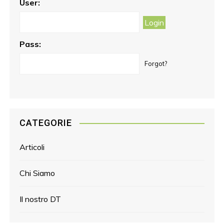
o
r
e
User:
k
a
s
m
t
Pass:
Forgot?
CATEGORIE
Articoli
Chi Siamo
Il nostro DT