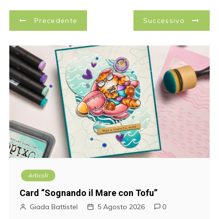
N
Precedente
Successivo
a
v
i
g
a
z
i
Articoli
o
Card “Sognando il Mare con Tofu”
n
Giada Battistel
5 Agosto 2026
0