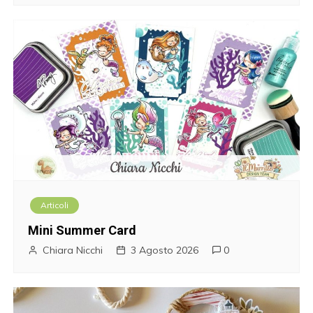
e
a
r
t
i
c
o
Articoli
l
Mini Summer Card
i
Chiara Nicchi
3 Agosto 2026
0