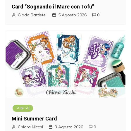
o
Card “Sognando il Mare con Tofu”
n
Giada Battistel
5 Agosto 2026
0
e
a
r
t
i
c
o
Articoli
l
Mini Summer Card
i
Chiara Nicchi
3 Agosto 2026
0