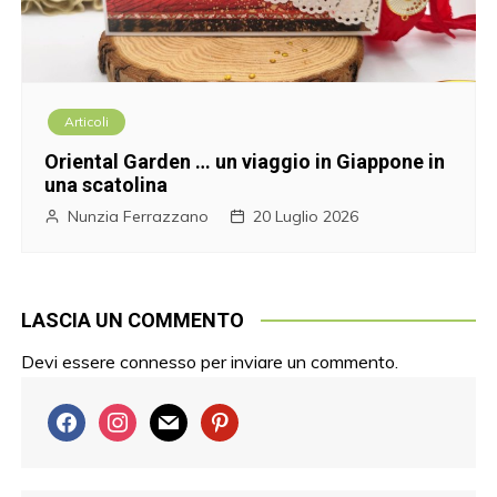
Articoli
Oriental Garden … un viaggio in Giappone in
una scatolina
Nunzia Ferrazzano
20 Luglio 2026
LASCIA UN COMMENTO
Devi essere
connesso
per inviare un commento.
f
i
m
p
a
n
a
i
c
s
i
n