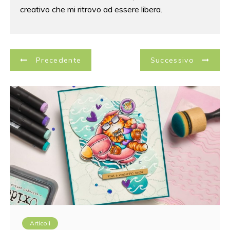
creativo che mi ritrovo ad essere libera.
N
Precedente
Successivo
a
v
i
g
a
z
i
Articoli