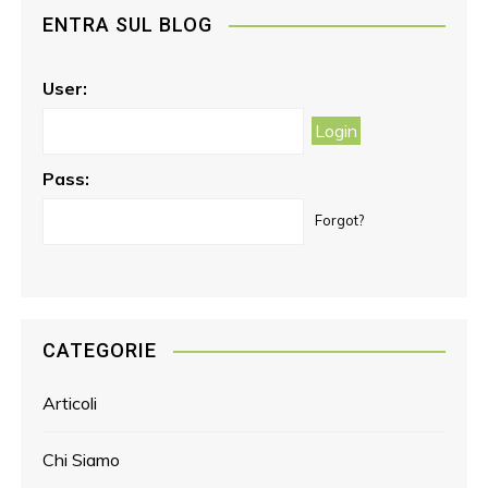
e
t
l
t
ENTRA SUL BLOG
b
a
e
o
g
r
o
r
e
User:
k
a
s
m
t
Pass:
Forgot?
CATEGORIE
Articoli
Chi Siamo