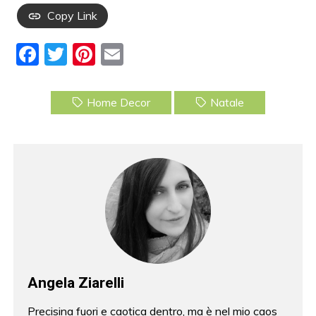
Copy Link
F
T
Pi
E
a
w
nt
m
c
itt
er
ai
Home Decor
Natale
e
er
e
l
b
st
o
o
k
Angela Ziarelli
Precisina fuori e caotica dentro, ma è nel mio caos