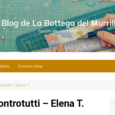
l Blog de La Bottega del Murril
Spazio alla creatività!
Siamo
Il nostro shop
otutti – Elena T.
ntrotutti – Elena T.