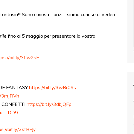
fantasia!!! Sono curiosa… anzi… siamo curiose di vedere
ile
fino al
5 maggio
per presentare la vostra
tps://bit.ly/3tlw2sE
 OF FANTASY
https://bit.ly/3wRr09s
ly/3mJFiVh
 CONFETTI
https://bit.ly/3dbjQFp
y/3uLTDD9
ps://bit.ly/3sfRFJy