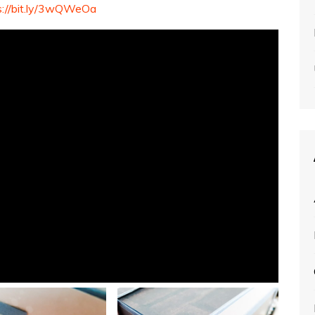
s://bit.ly/3wQWeOa