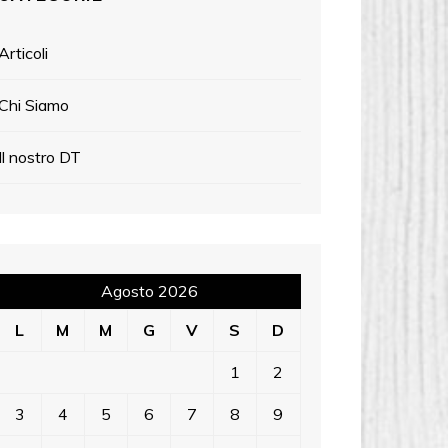
Articoli
Chi Siamo
Il nostro DT
Agosto 2026
L
M
M
G
V
S
D
1
2
3
4
5
6
7
8
9