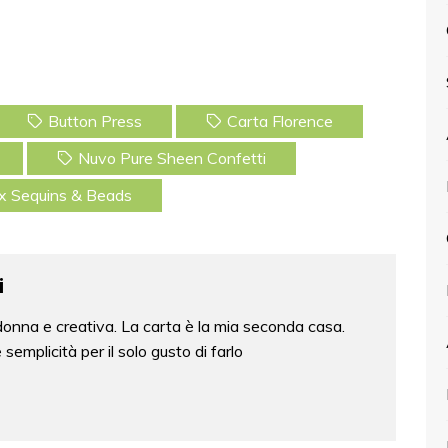
Button Press
Carta Florence
Nuvo Pure Sheen Confetti
ix Sequins & Beads
i
onna e creativa. La carta è la mia seconda casa.
emplicità per il solo gusto di farlo