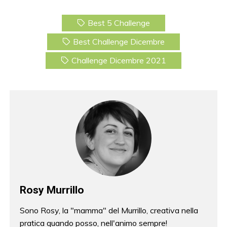
a
w
nt
m
c
itt
er
ai
Best 5 Challenge
e
er
e
l
Best Challenge Dicembre
b
st
Challenge Dicembre 2021
o
o
k
Rosy Murrillo
Sono Rosy, la "mamma" del Murrillo, creativa nella
pratica quando posso, nell'animo sempre!