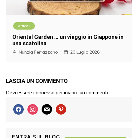
Articoli
Oriental Garden … un viaggio in Giappone in
una scatolina
Nunzia Ferrazzano
20 Luglio 2026
LASCIA UN COMMENTO
Devi essere
connesso
per inviare un commento.
f
i
m
p
a
n
a
i
c
s
i
n
e
t
l
t
ENTRA SUL BLOG