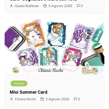
n
Giada Battistel
5 Agosto 2026
0
e
a
r
t
i
c
o
Articoli
l
Mini Summer Card
i
Chiara Nicchi
3 Agosto 2026
0