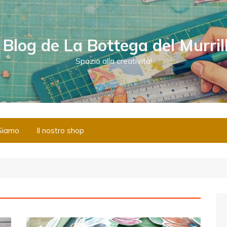
l Blog de La Bottega del Murril
Spazio alla creatività!
Siamo
Il nostro shop