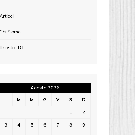
Articoli
Chi Siamo
Il nostro DT
Agosto 2026
L
M
M
G
V
S
D
1
2
3
4
5
6
7
8
9