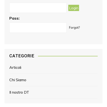
k
a
s
m
t
Pass:
Forgot?
CATEGORIE
Articoli
Chi Siamo
Il nostro DT