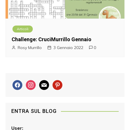
Articoli
Challenge: CruciMurrillo Gennaio
Rosy Murrillo
3 Gennaio 2022
0
f
i
m
p
a
n
a
i
c
s
i
n
e
t
l
t
ENTRA SUL BLOG
b
a
e
o
g
r
o
r
e
User: