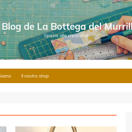
l Blog de La Bottega del Murril
Spazio alla creatività!
Siamo
Il nostro shop