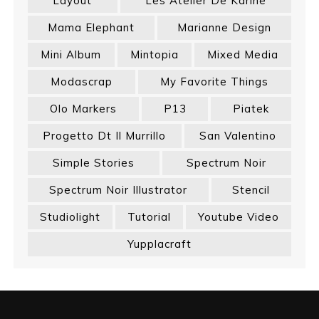
Layout
Les Atelier De Karine
Mama Elephant
Marianne Design
Mini Album
Mintopia
Mixed Media
Modascrap
My Favorite Things
Olo Markers
P13
Piatek
Progetto Dt Il Murrillo
San Valentino
Simple Stories
Spectrum Noir
Spectrum Noir Illustrator
Stencil
Studiolight
Tutorial
Youtube Video
Yupplacraft