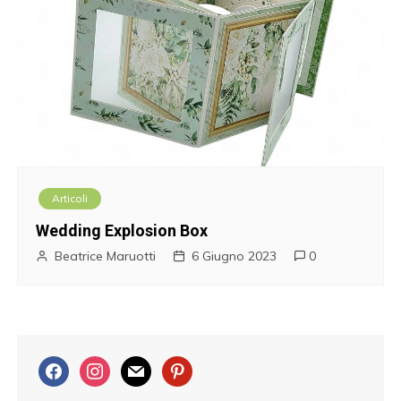
Articoli
Wedding Explosion Box
Beatrice Maruotti
6 Giugno 2023
0
f
i
m
p
a
n
a
i