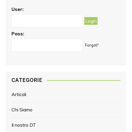
o
g
r
o
r
e
User:
k
a
s
m
t
Pass:
Forgot?
CATEGORIE
Articoli
Chi Siamo
Il nostro DT