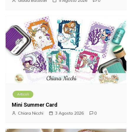
n
Giada Battistel
5 Agosto 2026
0
e
a
r
t
i
c
o
Articoli
l
Mini Summer Card
i
Chiara Nicchi
3 Agosto 2026
0