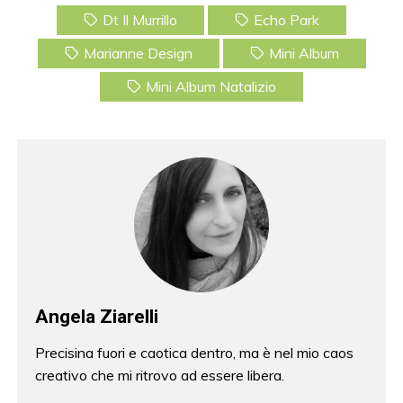
c
itt
er
ai
Dt Il Murrillo
Echo Park
e
er
e
l
Marianne Design
Mini Album
b
st
Mini Album Natalizio
o
o
k
Angela Ziarelli
Precisina fuori e caotica dentro, ma è nel mio caos
creativo che mi ritrovo ad essere libera.