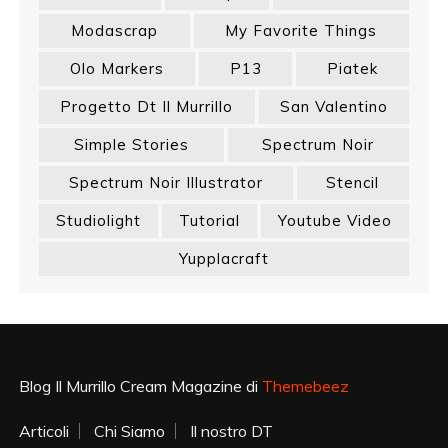
Modascrap
My Favorite Things
Olo Markers
P13
Piatek
Progetto Dt Il Murrillo
San Valentino
Simple Stories
Spectrum Noir
Spectrum Noir Illustrator
Stencil
Studiolight
Tutorial
Youtube Video
Yupplacraft
Blog Il Murrillo Cream Magazine di
Themebeez
Articoli
Chi Siamo
Il nostro DT