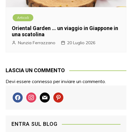
Articoli
Oriental Garden … un viaggio in Giappone in
una scatolina
Nunzia Ferrazzano
20 Luglio 2026
LASCIA UN COMMENTO
Devi essere
connesso
per inviare un commento.
f
i
m
p
a
n
a
i
c
s
i
n
e
t
l
t
ENTRA SUL BLOG
b
a
e