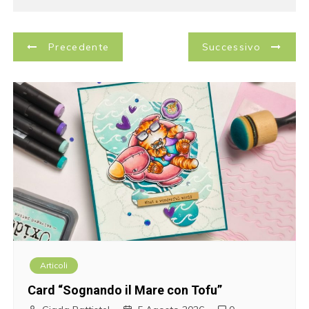
N
Precedente
Successivo
a
v
i
g
a
z
i
Articoli
o
Card “Sognando il Mare con Tofu”