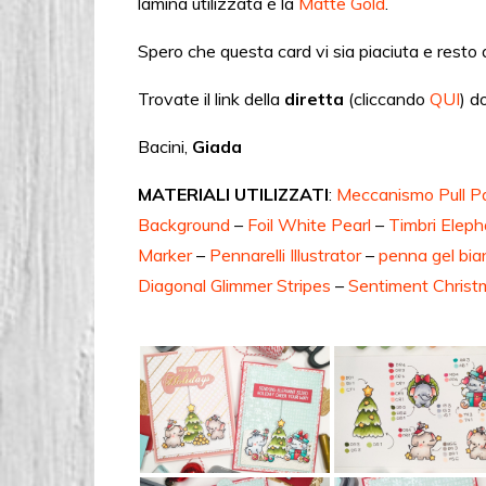
lamina utilizzata è la
Matte Gold
.
Spero che questa card vi sia piaciuta e resto
Trovate il link della
diretta
(cliccando
QUI
) d
Bacini,
Giada
MATERIALI UTILIZZATI
:
Meccanismo Pull Pa
Background
–
Foil White Pearl
–
Timbri Elep
Marker
–
Pennarelli Illustrator
–
penna gel bia
Diagonal Glimmer Stripes
–
Sentiment Christ