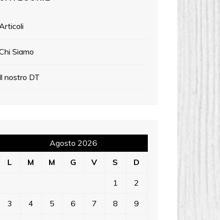
Articoli
Chi Siamo
Il nostro DT
Agosto 2026
L
M
M
G
V
S
D
1
2
3
4
5
6
7
8
9