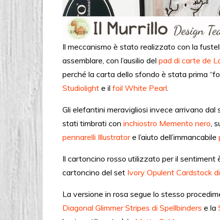
Il meccanismo è stato realizzato con la fuste
assemblare, con l’ausilio del
pad di carte de L
perché la carta dello sfondo è stata prima “foi
Studiolight
e il
foil White Pearl
.
Gli elefantini meravigliosi invece arrivano dal
stati timbrati con
inchiostro Memento nero
, 
pennarelli Illustrator
e l’aiuto dell’immancabile
Il cartoncino rosso utilizzato per il sentiment è
cartoncino del set
Ivory Opulent Cardstock di
La versione in rosa segue lo stesso procediment
Diagonal Glimmer Stripes di Spellbinders
e la