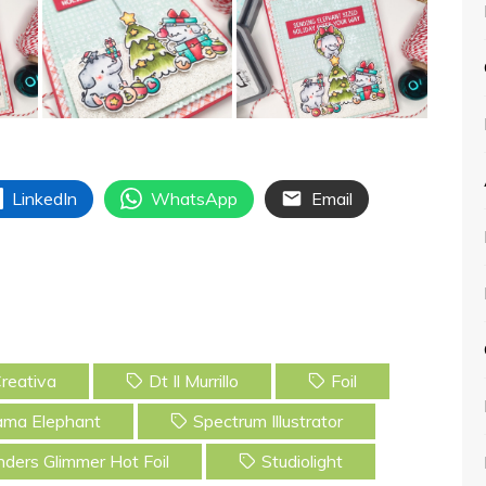
LinkedIn
WhatsApp
Email
reativa
Dt Il Murrillo
Foil
ma Elephant
Spectrum Illustrator
inders Glimmer Hot Foil
Studiolight