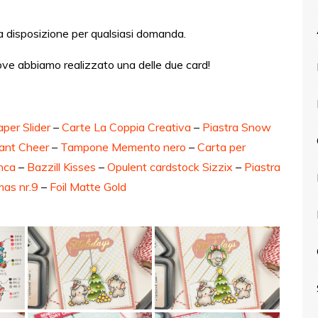
 a disposizione per qualsiasi domanda.
ove abbiamo realizzato una delle due card!
per Slider
–
Carte La Coppia Creativa
–
Piastra Snow
hant Cheer
–
Tampone Memento nero
–
Carta per
nca
–
Bazzill Kisses
–
Opulent cardstock Sizzix
–
Piastra
mas nr.9
–
Foil Matte Gold