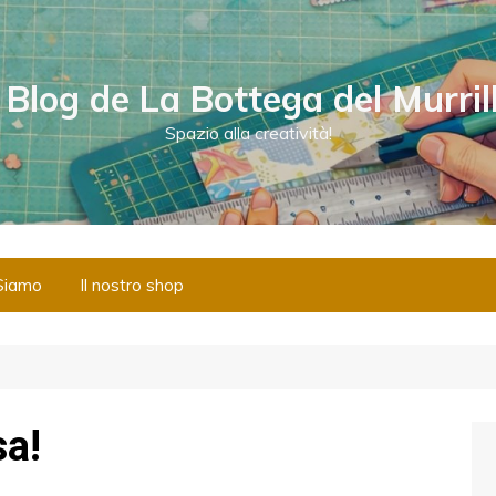
l Blog de La Bottega del Murril
Spazio alla creatività!
Siamo
Il nostro shop
sa!