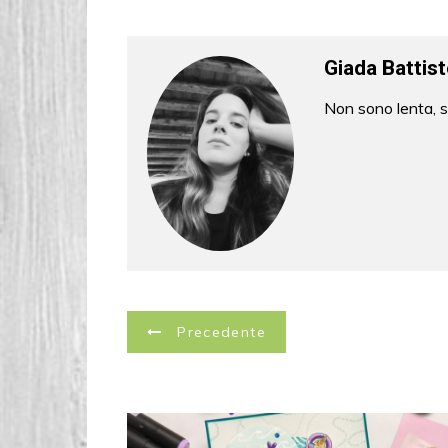
o
k
Giada Battist
Non sono lenta, so
N
Precedente
a
v