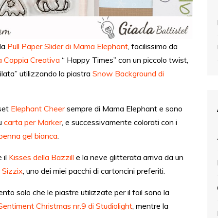
lla
Pull Paper Slider di Mama Elephant
, facilissimo da
a Coppia Creativa
“ Happy Times” con un piccolo twist,
lata” utilizzando la piastra
Snow Background di
 set
Elephant Cheer
sempre di Mama Elephant e sono
su
carta per Marker
, e successivamente colorati con i
penna gel bianca
.
 il
Kisses della Bazzill
e la neve glitterata arriva da un
 Sizzix
, uno dei miei pacchi di cartoncini preferiti.
o solo che le piastre utilizzate per il foil sono la
Sentiment Christmas nr.9 di Studiolight
, mentre la