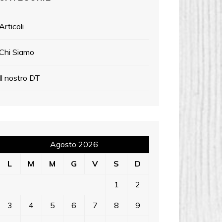
Articoli
Chi Siamo
Il nostro DT
Agosto 2026
L
M
M
G
V
S
D
1
2
3
4
5
6
7
8
9