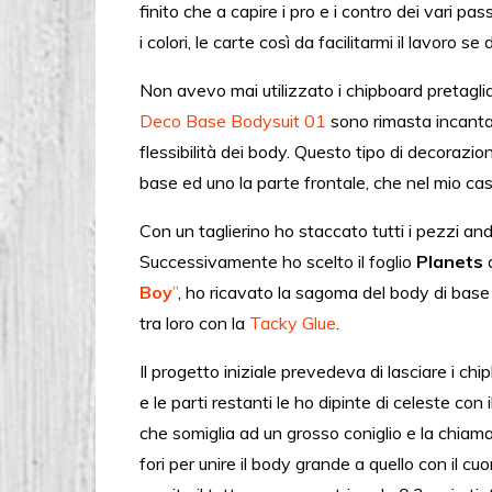
finito che a capire i pro e i contro dei vari 
i colori, le carte così da facilitarmi il lavoro 
Non avevo mai utilizzato i chipboard pretagli
Deco Base Bodysuit 01
sono rimasta incanta
flessibilità dei body. Questo tipo di decorazion
base ed uno la parte frontale, che nel mio cas
Con un taglierino ho staccato tutti i pezzi a
Successivamente ho scelto il foglio
Planets
Boy
”
, ho ricavato la sagoma del body di base (q
tra loro con la
Tacky Glue
.
Il progetto iniziale prevedeva di lasciare i ch
e le parti restanti le ho dipinte di celeste con i
che somiglia ad un grosso coniglio e la chiama
fori per unire il body grande a quello con il 