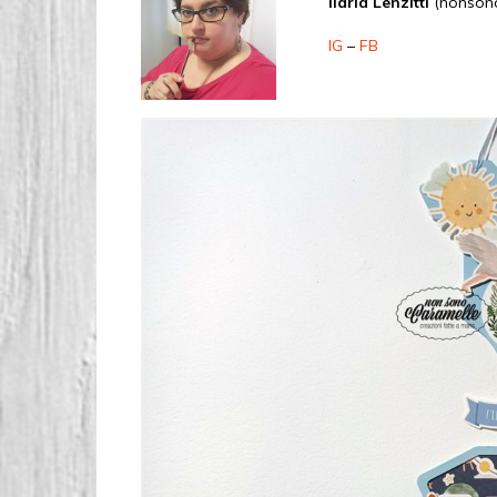
Ilaria Lenzitti
(nonsono
IG
–
FB