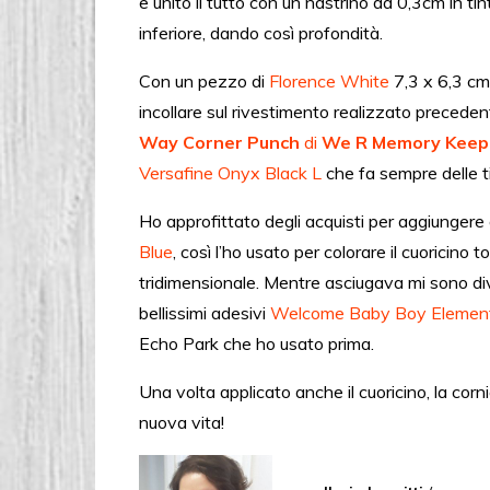
e unito il tutto con un nastrino da 0,3cm in tin
inferiore, dando così profondità.
Con un pezzo di
Florence White
7,3 x 6,3 cm
incollare sul rivestimento realizzato preceden
Way Corner Punch
di
We R Memory Keep
Versafine Onyx Black L
che fa sempre delle t
Ho approfittato degli acquisti per aggiungere 
Blue
, così l’ho usato per colorare il cuoricino
tridimensionale. Mentre asciugava mi sono dive
bellissimi adesivi
Welcome Baby Boy Element
Echo Park che ho usato prima.
Una volta applicato anche il cuoricino, la cor
nuova vita!