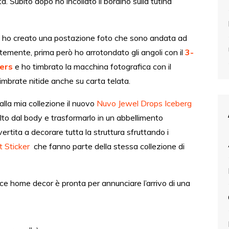
ta. Subito dopo ho incollato il bordino sulla tutina
 ho creato una postazione foto che sono andata ad
temente, prima però ho arrotondato gli angoli con il
3-
ers
e ho timbrato la macchina fotografica con il
imbrate nitide anche su carta telata.
alla mia collezione il nuovo
Nuvo Jewel Drops Iceberg
 tolto dal body e trasformarlo in un abbellimento
rtita a decorare tutta la struttura sfruttando i
 Sticker
che fanno parte della stessa collezione di
nice home decor è pronta per annunciare l’arrivo di una