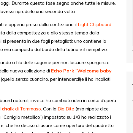
passaggi. Durante questa fase segno anche tutte le misure,
se dovessi riprodurlo una seconda volta.
ati e appena preso dalla confezione il
Light Chipboard
ta dalla compattezza e allo stesso tempo dalla
i si presenta in due fogli pretagliati: uno contiene la
o era composta dal bordo della tutina e il riempitivo.
ndando a filo delle sagome per non lasciare sporgenze.
della nuova collezione di
Echo Park
“
Welcome baby
uello senza cuoricino, per intenderci!)e li ho incollati
ipboard naturali, invece ho cambiato idea in corso d’opera
l
chalk
di Tommaso
. Con la
Big Bite
(mio nipote dice
 “Coniglio metallico”) impostata su 1/8 ho realizzato i
cuore, che ho deciso di usare come apertura del quadretto