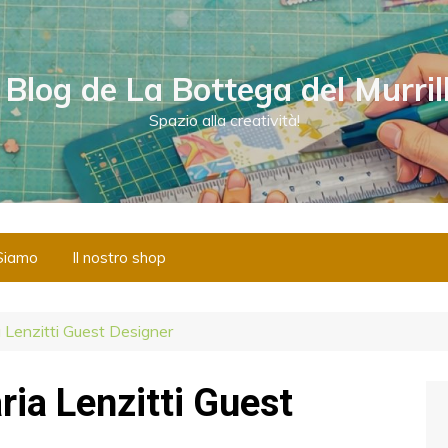
l Blog de La Bottega del Murril
Spazio alla creatività!
Siamo
Il nostro shop
a Lenzitti Guest Designer
ria Lenzitti Guest