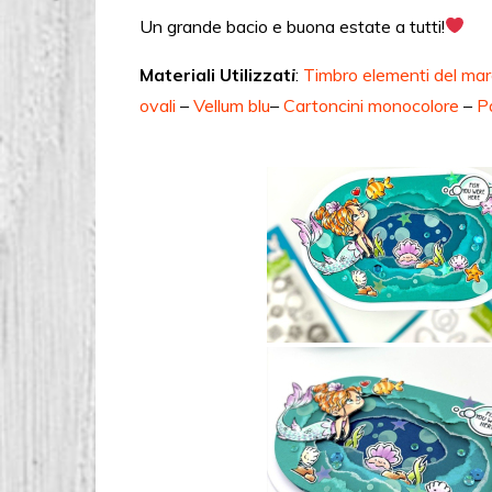
Un grande bacio e buona estate a tutti!
Materiali Utilizzat
i
:
Timbro elementi del ma
ovali
–
Vellum blu
–
Cartoncini monocolore
–
Pa