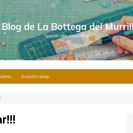
l Blog de La Bottega del Murril
Spazio alla creatività!
Siamo
Il nostro shop
!
r!!!