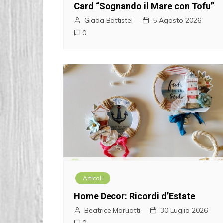
o
Card “Sognando il Mare con Tofu”
n
Giada Battistel
5 Agosto 2026
0
e
a
r
t
i
c
o
Articoli
l
Home Decor: Ricordi d’Estate
Beatrice Maruotti
30 Luglio 2026
i
0