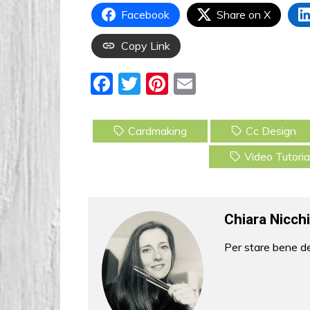
Facebook
Share on X
Copy Link
F
T
Pi
E
a
w
nt
m
c
itt
er
ai
Cardmaking
Cc Design
e
er
e
l
Video Tutoria
b
st
o
o
Chiara Nicchi
k
Per stare bene de