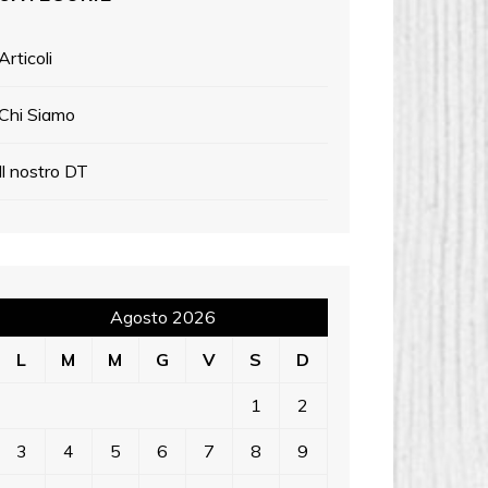
Articoli
Chi Siamo
Il nostro DT
Agosto 2026
L
M
M
G
V
S
D
1
2
3
4
5
6
7
8
9