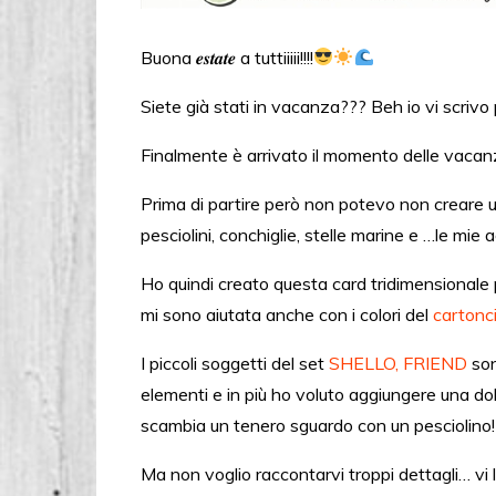
Buona 𝒆𝒔𝒕𝒂𝒕𝒆 a tuttiiiii!!!!
Siete già stati in vacanza??? Beh io vi scrivo 
Finalmente è arrivato il momento delle vacan
Prima di partire però non potevo non creare 
pesciolini, conchiglie, stelle marine e …le mie a
Ho quindi creato questa card tridimensionale pe
mi sono aiutata anche con i colori del
cartonc
I piccoli soggetti del set
SHELLO, FRIEND
son
elementi e in più ho voluto aggiungere una do
scambia un tenero sguardo con un pesciolino!
Ma non voglio raccontarvi troppi dettagli… vi 