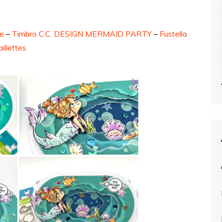
re
–
Timbro C.C. DESIGN MERMAID PARTY
–
Fustella
illettes