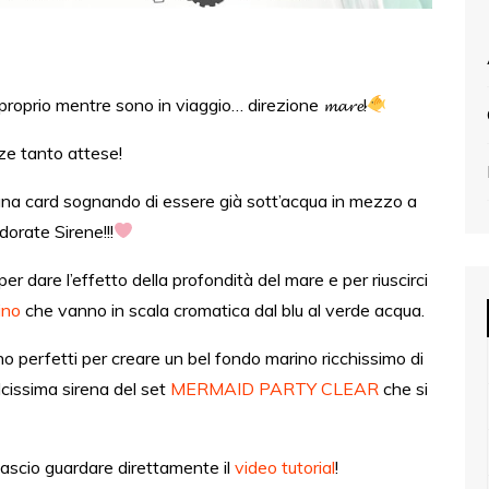
proprio mentre sono in viaggio… direzione 𝓶𝓪𝓻𝓮!
ze tanto attese!
una card sognando di essere già sott’acqua in mezzo a
dorate Sirene!!!
r dare l’effetto della profondità del mare e per riuscirci
ino
che vanno in scala cromatica dal blu al verde acqua.
o perfetti per creare un bel fondo marino ricchissimo di
lcissima sirena del set
MERMAID PARTY CLEAR
che si
lascio guardare direttamente il
video tutorial
!