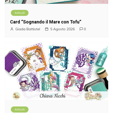
i
Articoli
o
Card “Sognando il Mare con Tofu”
n
Giada Battistel
5 Agosto 2026
0
e
a
r
t
i
c
o
Articoli