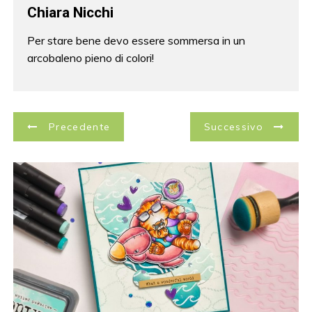
Chiara Nicchi
Per stare bene devo essere sommersa in un
arcobaleno pieno di colori!
N
Precedente
Successivo
a
v
i
g
a
z