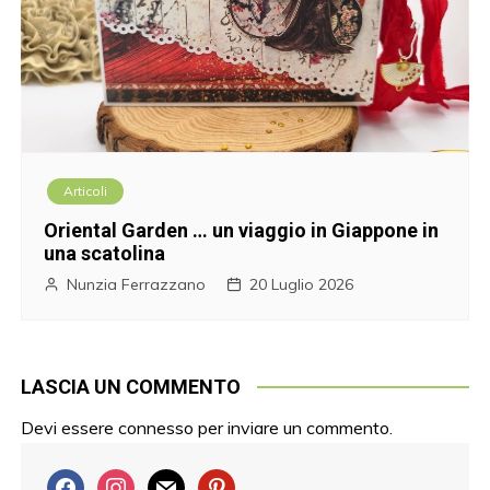
Articoli
Oriental Garden … un viaggio in Giappone in
una scatolina
Nunzia Ferrazzano
20 Luglio 2026
LASCIA UN COMMENTO
Devi essere
connesso
per inviare un commento.
f
i
m
p