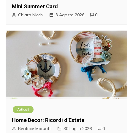
l
Mini Summer Card
i
Chiara Nicchi
3 Agosto 2026
0
Articoli
Home Decor: Ricordi d’Estate
Beatrice Maruotti
30 Luglio 2026
0