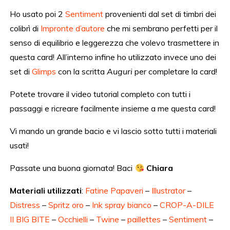
Ho usato poi 2
Sentiment
provenienti dal set di timbri dei
colibrì di
Impronte d’autore
che mi sembrano perfetti per il
senso di equilibrio e leggerezza che volevo trasmettere in
questa card! All’interno infine ho utilizzato invece uno dei
set di
Glimps
con la scritta
Auguri
per completare la card!
Potete trovare il video tutorial completo con tutti i
passaggi e ricreare facilmente insieme a me questa card!
Vi mando un grande bacio e vi lascio sotto tutti i materiali
usati!
Passate una buona giornata! Baci
Chiara
Materiali utilizzati
:
Fatine
Papaveri
–
Illustrator
–
Distress
–
Spritz oro
–
Ink spray bianco
–
CROP-A-DILE
II BIG BITE
–
Occhielli
–
Twine
–
paillettes
–
Sentiment
–