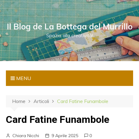
S
a
l
Il Blog de La Bottega del Murrillo
t
a
Spazio alla creatività!
a
l
c
o
n
MENU
t
e
n
Home
Articoli
Card Fatine Funambole
u
t
Card Fatine Funambole
o
Chiara Nicchi
9 Aprile 2025
0