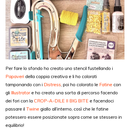
Per fare lo sfondo ho creato uno stencil fustellando i
Papaveri
della coppia creativa e li ho colorati
tamponando con i
Distress
, poi ho colorato le
Fatine
con
gli
Ill
u
strator
e ho creato una sorta di percorso facendo
dei fori con la
CROP-A-DILE II BIG BITE
e facendoci
passare il
Twine
giallo all’interno, così che le fatine
potessero essere posizionate sopra come se stessero in
equilibrio!