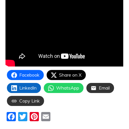
Facebook
Share on X
LinkedIn
WhatsApp
Email
Copy Link
F
T
Pi
E
a
w
nt
m