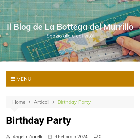
S
a
l
Il Blog de La Bottega del Murrillo
t
a
Spazio alla creatività!
a
l
c
o
n
MENU
t
e
n
Home
Articoli
Birthday Party
u
t
Birthday Party
o
Angela Ziarelli
9 Febbraio 2024
0