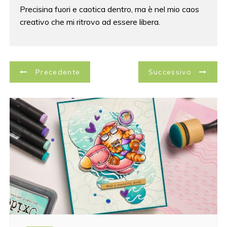
Precisina fuori e caotica dentro, ma è nel mio caos
creativo che mi ritrovo ad essere libera.
N
Precedente
Successivo
a
v
i
g
a
z
i