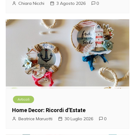
i
Chiara Nicchi
3 Agosto 2026
0
Articoli
Home Decor: Ricordi d’Estate
Beatrice Maruotti
30 Luglio 2026
0