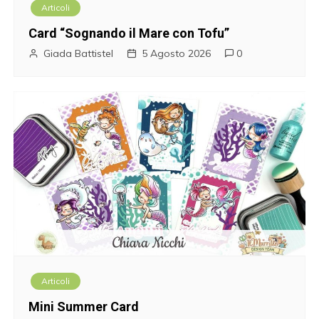
Articoli
o
Card “Sognando il Mare con Tofu”
n
Giada Battistel
5 Agosto 2026
0
e
a
r
t
i
c
o
Articoli
l
Mini Summer Card