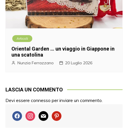
Articoli
Oriental Garden … un viaggio in Giappone in
una scatolina
Nunzia Ferrazzano
20 Luglio 2026
LASCIA UN COMMENTO
Devi essere
connesso
per inviare un commento.
f
i
m
p
a
n
a
i