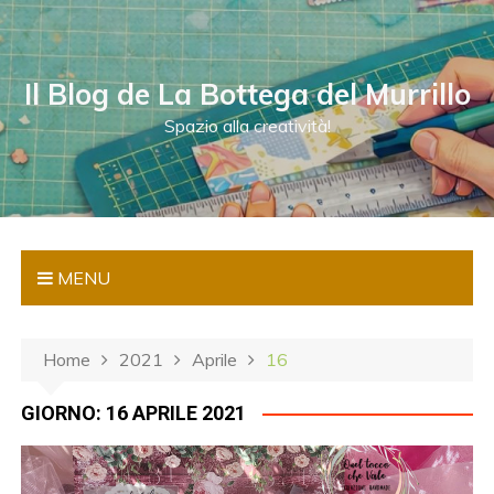
S
a
l
Il Blog de La Bottega del Murrillo
t
a
Spazio alla creatività!
a
l
c
o
n
MENU
t
e
n
Home
2021
Aprile
16
u
t
GIORNO:
16 APRILE 2021
o