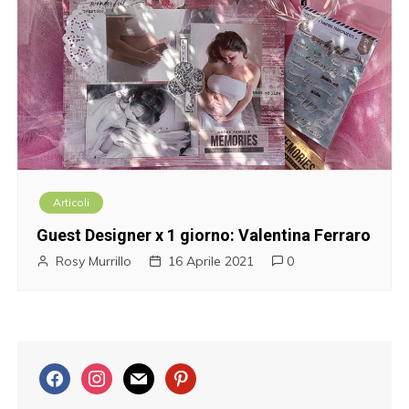
Articoli
Guest Designer x 1 giorno: Valentina Ferraro
Rosy Murrillo
16 Aprile 2021
0
f
i
m
p
a
n
a
i