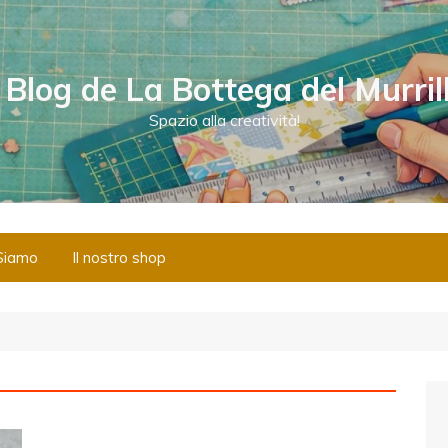
l Blog de La Bottega del Murril
Spazio alla creatività!
Siamo
Il nostro shop