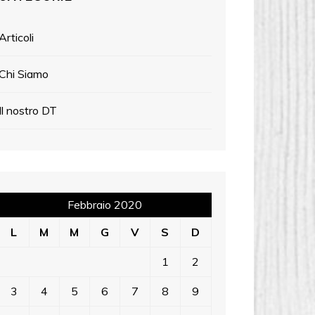
Articoli
Chi Siamo
Il nostro DT
Febbraio 2020
L
M
M
G
V
S
D
1
2
3
4
5
6
7
8
9