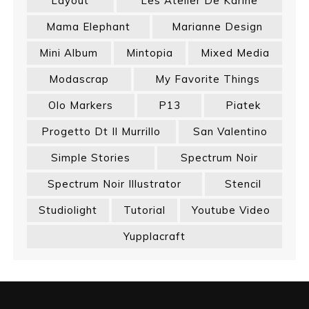
Layout
Les Atelier De Karine
Mama Elephant
Marianne Design
Mini Album
Mintopia
Mixed Media
Modascrap
My Favorite Things
Olo Markers
P13
Piatek
Progetto Dt Il Murrillo
San Valentino
Simple Stories
Spectrum Noir
Spectrum Noir Illustrator
Stencil
Studiolight
Tutorial
Youtube Video
Yupplacraft