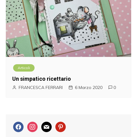
Articoli
Un simpatico ricettario
FRANCESCA FERRARI
6 Marzo 2020
0
f
i
m
p
a
n
a
i