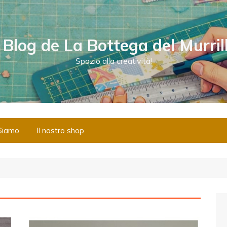
l Blog de La Bottega del Murril
Spazio alla creatività!
Siamo
Il nostro shop