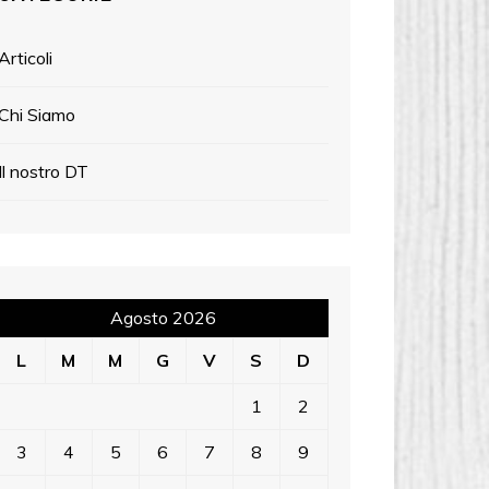
Articoli
Chi Siamo
Il nostro DT
Agosto 2026
L
M
M
G
V
S
D
1
2
3
4
5
6
7
8
9