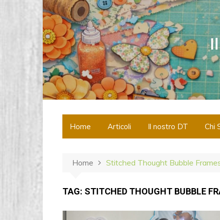
S
a
l
I
t
a
a
l
c
o
n
Home
Articoli
Il nostro DT
Chi 
t
e
n
Home
Stitched Thought Bubble Frame
u
t
o
TAG:
STITCHED THOUGHT BUBBLE F