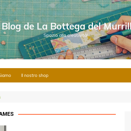
l Blog de La Bottega del Murril
Spazio alla creatività!
Siamo
Il nostro shop
s
RAMES