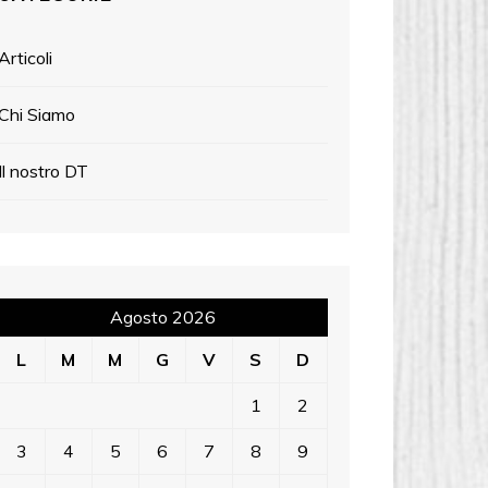
Articoli
Chi Siamo
Il nostro DT
Agosto 2026
L
M
M
G
V
S
D
1
2
3
4
5
6
7
8
9