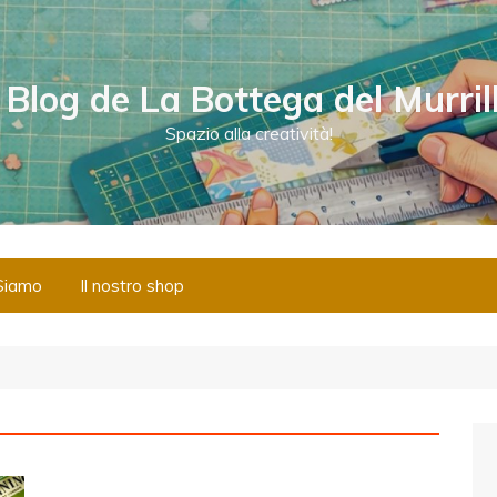
l Blog de La Bottega del Murril
Spazio alla creatività!
Siamo
Il nostro shop