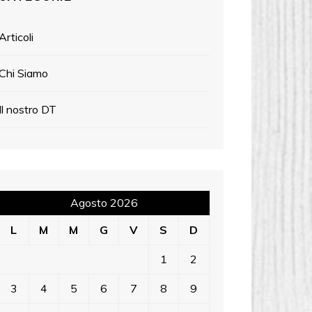
Articoli
Chi Siamo
Il nostro DT
Agosto 2026
L
M
M
G
V
S
D
1
2
3
4
5
6
7
8
9