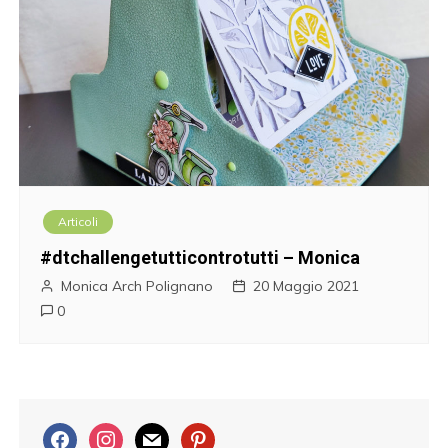
Articoli
#dtchallengetutticontrotutti – Monica
Monica Arch Polignano
20 Maggio 2021
0
f
i
m
p