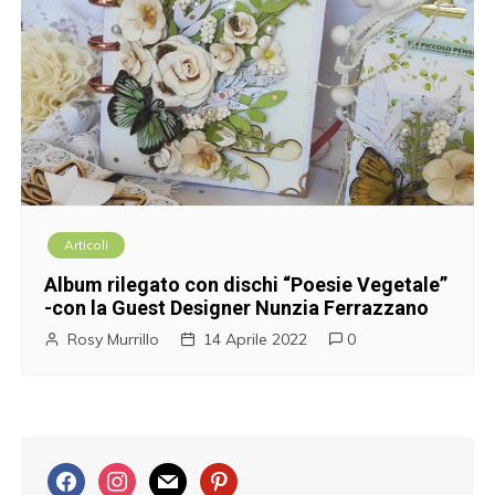
Articoli
Album rilegato con dischi “Poesie Vegetale”
-con la Guest Designer Nunzia Ferrazzano
Rosy Murrillo
14 Aprile 2022
0
f
i
m
p