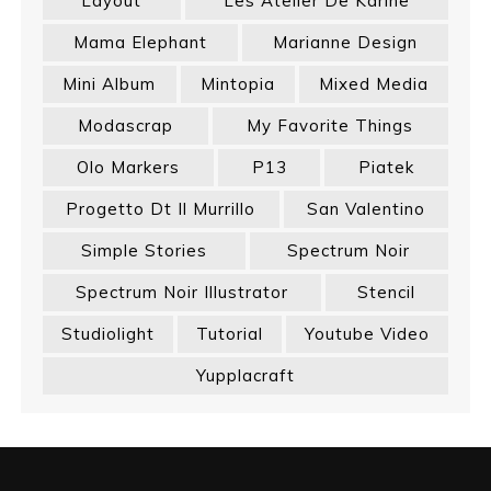
Layout
Les Atelier De Karine
Mama Elephant
Marianne Design
Mini Album
Mintopia
Mixed Media
Modascrap
My Favorite Things
Olo Markers
P13
Piatek
Progetto Dt Il Murrillo
San Valentino
Simple Stories
Spectrum Noir
Spectrum Noir Illustrator
Stencil
Studiolight
Tutorial
Youtube Video
Yupplacraft