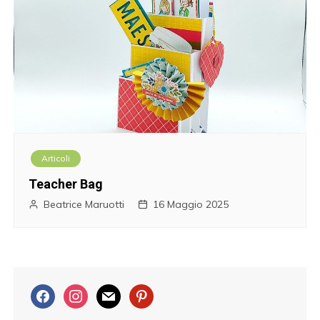
Articoli
Teacher Bag
Beatrice Maruotti
16 Maggio 2025
f
i
m
p
a
n
a
i