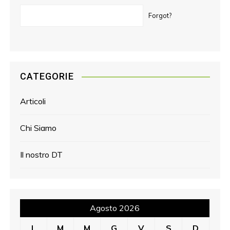
Forgot?
CATEGORIE
Articoli
Chi Siamo
Il nostro DT
Agosto 2026
L
M
M
G
V
S
D