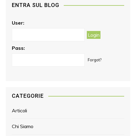
ENTRA SUL BLOG
b
a
e
o
g
r
o
r
e
User:
k
a
s
m
t
Pass:
Forgot?
CATEGORIE
Articoli
Chi Siamo