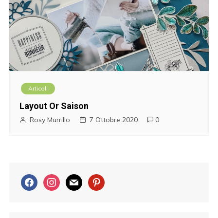
Articoli
Layout Or Saison
Rosy Murrillo
7 Ottobre 2020
0
f
i
m
p
a
n
a
i
c
s
i
n
e
t
l
t