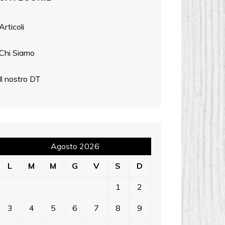
Articoli
Chi Siamo
Il nostro DT
Agosto 2026
L
M
M
G
V
S
D
1
2
3
4
5
6
7
8
9