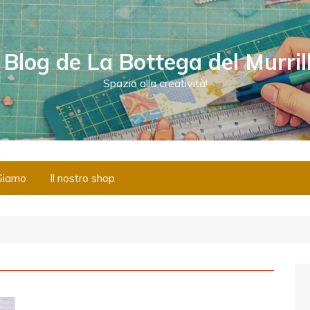
l Blog de La Bottega del Murril
Spazio alla creatività!
Siamo
Il nostro shop