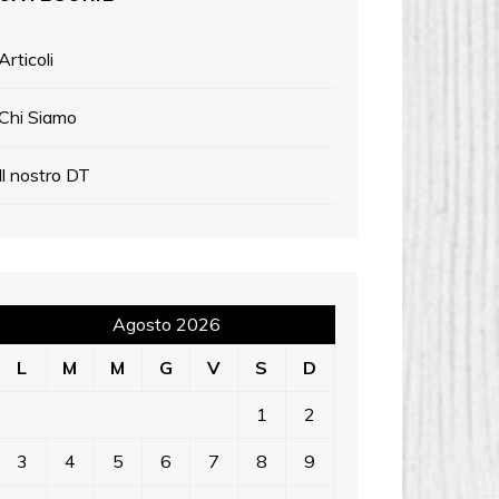
Articoli
Chi Siamo
Il nostro DT
Agosto 2026
L
M
M
G
V
S
D
1
2
3
4
5
6
7
8
9