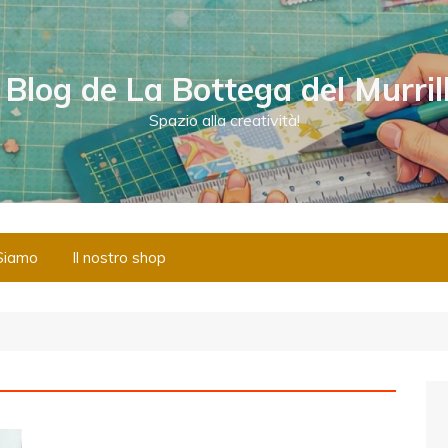
l Blog de La Bottega del Murril
Spazio alla creatività!
Siamo
Il nostro shop