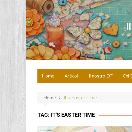
S
a
l
I
t
a
a
l
c
o
n
Home
Articoli
Il nostro DT
Chi 
t
e
n
Home
It's Easter Time
u
t
o
TAG:
IT'S EASTER TIME