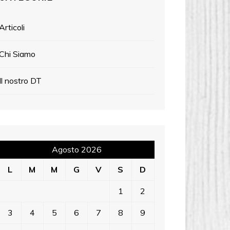
Articoli
Chi Siamo
Il nostro DT
Agosto 2026
L
M
M
G
V
S
D
1
2
3
4
5
6
7
8
9