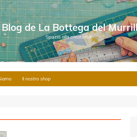
l Blog de La Bottega del Murril
Spazio alla creatività!
Siamo
Il nostro shop