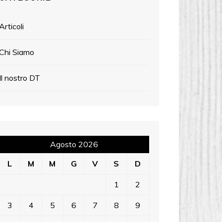
Articoli
Chi Siamo
Il nostro DT
Agosto 2026
L
M
M
G
V
S
D
1
2
3
4
5
6
7
8
9