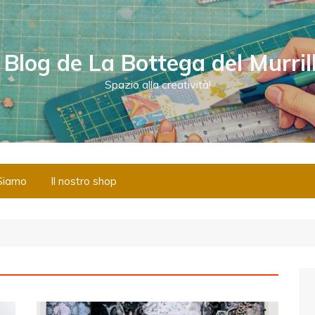
l Blog de La Bottega del Murril
Spazio alla creatività!
Siamo
Il nostro shop