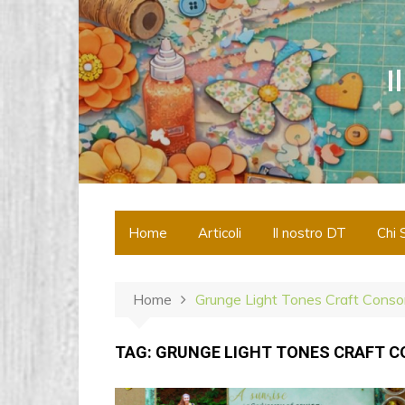
S
a
l
I
t
a
a
l
c
o
n
Home
Articoli
Il nostro DT
Chi 
t
e
n
Home
Grunge Light Tones Craft Conso
u
t
o
TAG:
GRUNGE LIGHT TONES CRAFT 