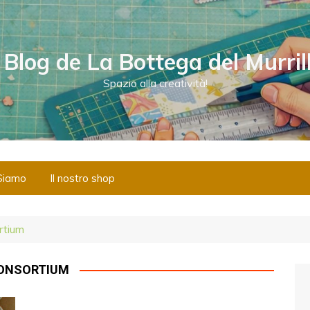
l Blog de La Bottega del Murril
Spazio alla creatività!
Siamo
Il nostro shop
rtium
CONSORTIUM