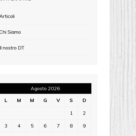
Articoli
Chi Siamo
Il nostro DT
Agosto 2026
L
M
M
G
V
S
D
1
2
3
4
5
6
7
8
9