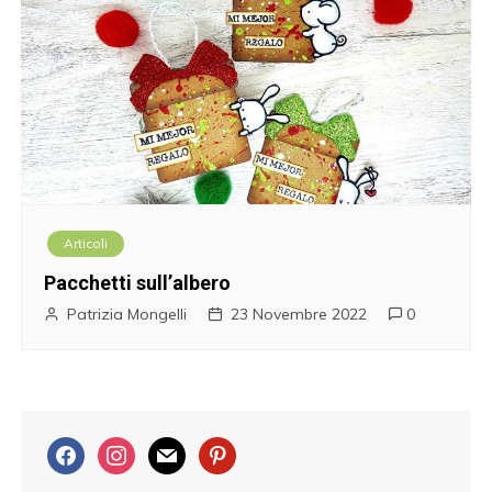
Articoli
Pacchetti sull’albero
Patrizia Mongelli
23 Novembre 2022
0
f
i
m
p
a
n
a
i