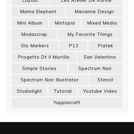
Layout
Les Atelier De Karine
Mama Elephant
Marianne Design
Mini Album
Mintopia
Mixed Media
Modascrap
My Favorite Things
Olo Markers
P13
Piatek
Progetto Dt Il Murrillo
San Valentino
Simple Stories
Spectrum Noir
Spectrum Noir Illustrator
Stencil
Studiolight
Tutorial
Youtube Video
Yupplacraft