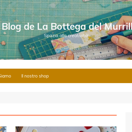
l Blog de La Bottega del Murril
Spazio alla creatività!
Siamo
Il nostro shop