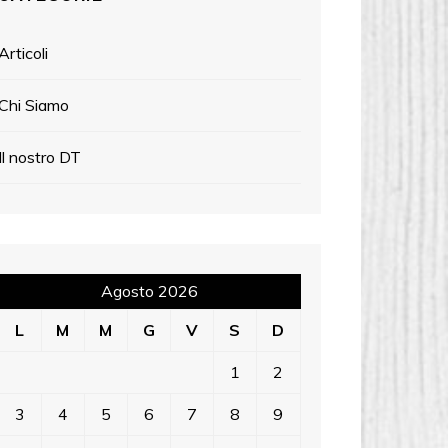
Articoli
Chi Siamo
Il nostro DT
Agosto 2026
L
M
M
G
V
S
D
1
2
3
4
5
6
7
8
9