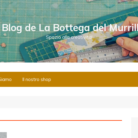
l Blog de La Bottega del Murril
Spazio alla creatività!
Siamo
Il nostro shop