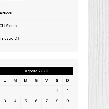
Articoli
Chi Siamo
Il nostro DT
Agosto 2026
L
M
M
G
V
S
D
1
2
3
4
5
6
7
8
9