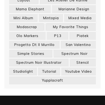
Layout
Les Atelier De Karine
Mama Elephant
Marianne Design
Mini Album
Mintopia
Mixed Media
Modascrap
My Favorite Things
Olo Markers
P13
Piatek
Progetto Dt Il Murrillo
San Valentino
Simple Stories
Spectrum Noir
Spectrum Noir Illustrator
Stencil
Studiolight
Tutorial
Youtube Video
Yupplacraft