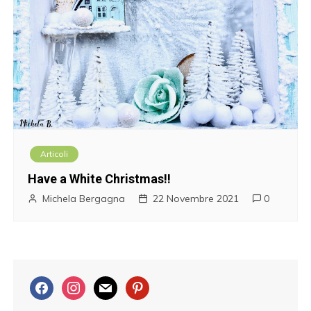
Articoli
Have a White Christmas!!
Michela Bergagna
22 Novembre 2021
0
f
i
m
p
a
n
a
i