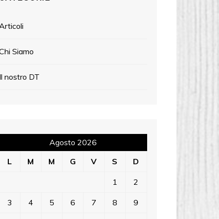
Articoli
Chi Siamo
Il nostro DT
Agosto 2026
L
M
M
G
V
S
D
1
2
3
4
5
6
7
8
9