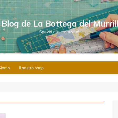
l Blog de La Bottega del Murril
Spazio alla creatività!
Siamo
Il nostro shop