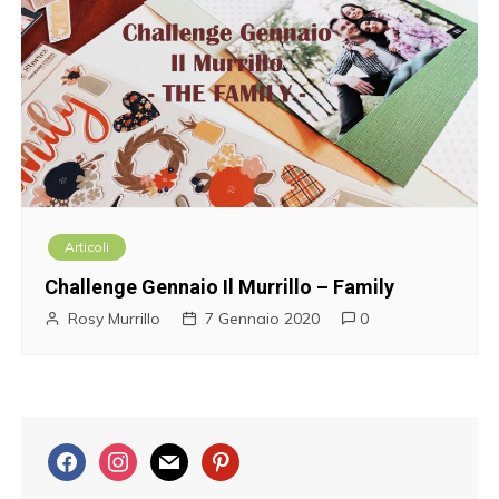
Articoli
Challenge Gennaio Il Murrillo – Family
Rosy Murrillo
7 Gennaio 2020
0
f
i
m
p
a
n
a
i