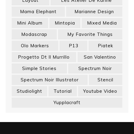
Layout
Les Atelier De Karine
Mama Elephant
Marianne Design
Mini Album
Mintopia
Mixed Media
Modascrap
My Favorite Things
Olo Markers
P13
Piatek
Progetto Dt Il Murrillo
San Valentino
Simple Stories
Spectrum Noir
Spectrum Noir Illustrator
Stencil
Studiolight
Tutorial
Youtube Video
Yupplacraft