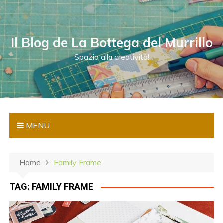
S
a
l
Il Blog de La Bottega del Murrillo
t
a
Spazio alla creatività!
a
l
c
o
n
MENU
t
e
n
Home
Family Frame
u
t
TAG:
FAMILY FRAME
o