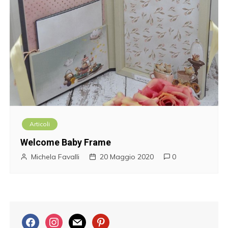
Articoli
Welcome Baby Frame
Michela Favalli
20 Maggio 2020
0
f
i
m
p