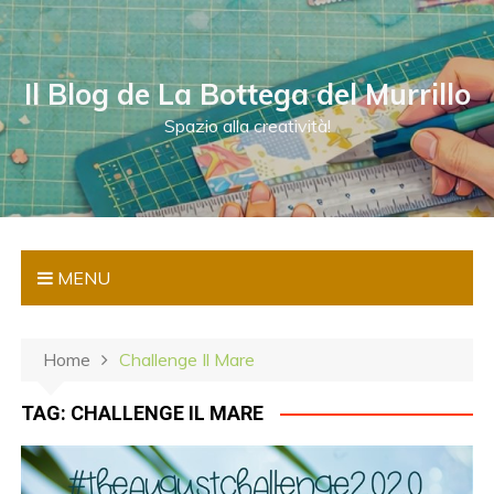
S
a
l
Il Blog de La Bottega del Murrillo
t
a
Spazio alla creatività!
a
l
c
o
n
MENU
t
e
n
Home
Challenge Il Mare
u
t
TAG:
CHALLENGE IL MARE
o