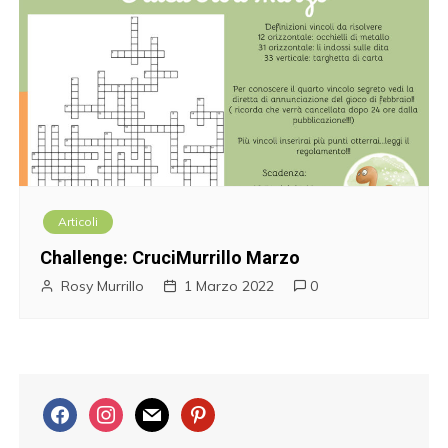
Articoli
Challenge: CruciMurrillo Marzo
Rosy Murrillo
1 Marzo 2022
0
f
i
m
p
a
n
a
i