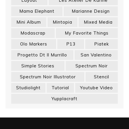
Layout
Les Atelier De Karine
Mama Elephant
Marianne Design
Mini Album
Mintopia
Mixed Media
Modascrap
My Favorite Things
Olo Markers
P13
Piatek
Progetto Dt Il Murrillo
San Valentino
Simple Stories
Spectrum Noir
Spectrum Noir Illustrator
Stencil
Studiolight
Tutorial
Youtube Video
Yupplacraft