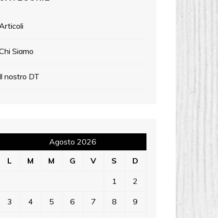
Articoli
Chi Siamo
Il nostro DT
Agosto 2026
L
M
M
G
V
S
D
1
2
3
4
5
6
7
8
9