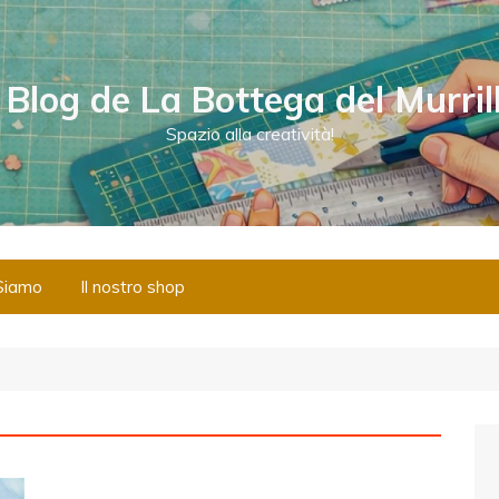
l Blog de La Bottega del Murril
Spazio alla creatività!
Siamo
Il nostro shop