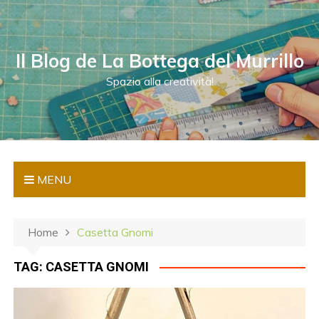
S
a
l
Il Blog de La Bottega del Murrillo
t
a
Spazio alla creatività!
a
l
c
o
n
MENU
t
e
n
Home
Casetta Gnomi
u
t
TAG:
CASETTA GNOMI
o