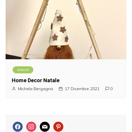
Articoli
Home Decor Natale
Michela Bergagna
17 Dicembre 2021
0
f
i
m
p