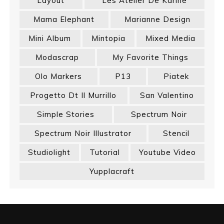
Layout
Les Atelier De Karine
Mama Elephant
Marianne Design
Mini Album
Mintopia
Mixed Media
Modascrap
My Favorite Things
Olo Markers
P13
Piatek
Progetto Dt Il Murrillo
San Valentino
Simple Stories
Spectrum Noir
Spectrum Noir Illustrator
Stencil
Studiolight
Tutorial
Youtube Video
Yupplacraft