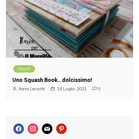
Articoli
Uno Squash Book.. dolcissimo!
Ilaria Lenzitti
24 Luglio 2021
0
f
i
m
p
a
n
a
i