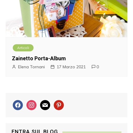
Articoli
Zainetto Porta-Album
Elena Tornani
17 Marzo 2021
0
f
i
m
p
a
n
a
i
c
s
i
n
e
t
l
t
ENTRA SUL BLOG