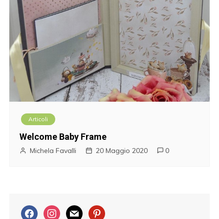
Articoli
Welcome Baby Frame
Michela Favalli
20 Maggio 2020
0
f
i
m
p