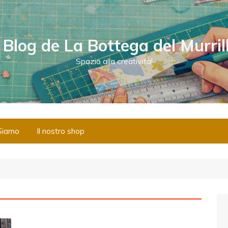
l Blog de La Bottega del Murril
Spazio alla creatività!
Siamo
Il nostro shop