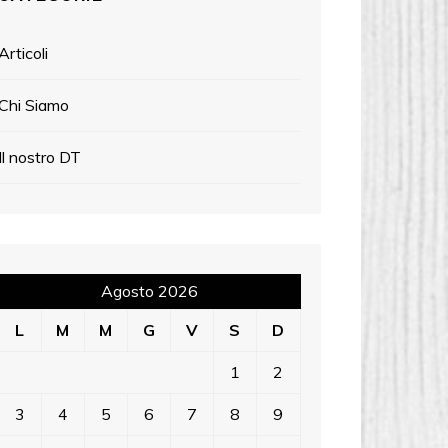
Articoli
Chi Siamo
Il nostro DT
Agosto 2026
L
M
M
G
V
S
D
1
2
3
4
5
6
7
8
9