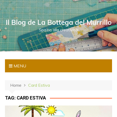
S
a
l
Il Blog de La Bottega del Murrillo
t
a
Spazio alla creatività!
a
l
c
o
n
MENU
t
e
n
Home
Card Estiva
u
t
TAG:
CARD ESTIVA
o