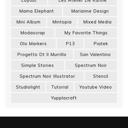
Layout
Les Atelier De Karine
Mama Elephant
Marianne Design
Mini Album
Mintopia
Mixed Media
Modascrap
My Favorite Things
Olo Markers
P13
Piatek
Progetto Dt Il Murrillo
San Valentino
Simple Stories
Spectrum Noir
Spectrum Noir Illustrator
Stencil
Studiolight
Tutorial
Youtube Video
Yupplacraft