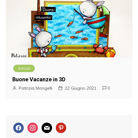
Articoli
Buone Vacanze in 3D
Patrizia Mongelli
22 Giugno 2021
0
f
i
m
p
a
n
a
i