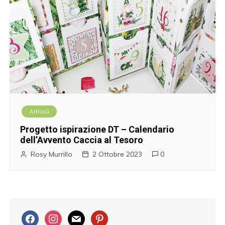
Articoli
Progetto ispirazione DT – Calendario
dell’Avvento Caccia al Tesoro
Rosy Murrillo
2 Ottobre 2023
0
f
i
m
p